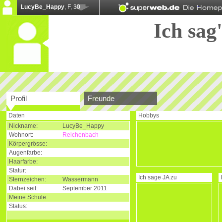
LucyBe_Happy
, F, 30
Ich sag'
Profil
Freunde
Daten
Hobbys
Nickname:
LucyBe_Happy
Wohnort:
Reichenbach
Körpergrösse:
Augenfarbe:
Haarfarbe:
Statur:
Ich sage
JA
zu
Sternzeichen:
Wassermann
Dabei seit:
September 2011
Meine Schule:
Status: