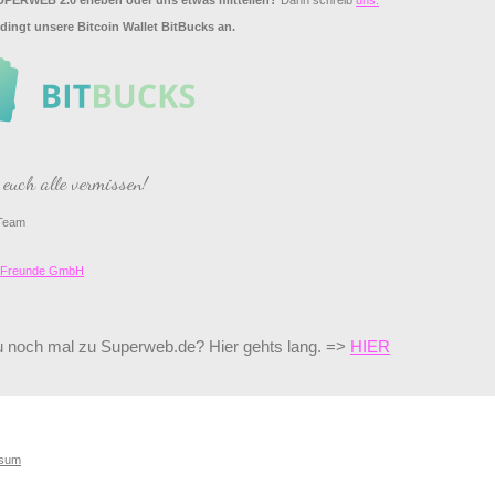
PERWEB 2.0 erleben oder uns etwas mitteilen?
Dann schreib
uns.
dingt unsere Bitcoin Wallet BitBucks an.
euch alle vermissen!
Team
d Freunde GmbH
 noch mal zu Superweb.de? Hier gehts lang. =>
HIER
ssum