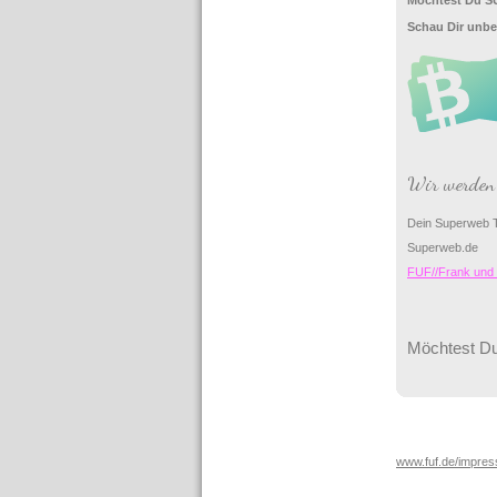
Möchtest Du SU
Schau Dir unbe
Wir werden 
Dein Superweb 
Superweb.de
FUF//Frank un
Möchtest Du
www.fuf.de/impre