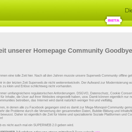
Zeit unserer Homepage Community Goodbye
men eine tolle Zeit hier. Nach all den Jahren musste unsere Superweb Community offline ge
ir in der letzten Zeit Superweb.de nicht weiterentwickeln. Der Aufwand zur Modernisierung w
 zu klein und Erlöse schlichtweg nicht vorhanden.
er umfangreichere regulatorischen Anforderungen. DSGVO, Datenschutz, Cookie Consent
 für Inhalte, die User auf ihrer Websites eingestellt haben, usw. Damit können eigentlich nur 
munities betreiben, das Internet wird damit natürlich weniger frei und vielfältig.
hren, in denen alle zu Facebook gegangen sind es damit zur Mega-Monopol-Community gem
hr die Probleme durch die Verwertung der gesammelten Daten, Bubble-Bildung und Inhaltsfil
 bewusst. Daher ist eigentlich die Zeit für kleine und spezialisierte Soziale Plattformen und 
n!
ob es nicht auch mal ein SUPERWEB 2.0 geben wird.