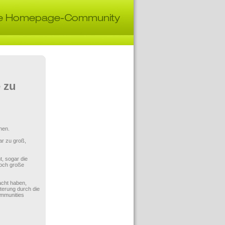
 zu
hen.
ar zu groß,
, sogar die
noch große
acht haben,
terung durch die
Communities