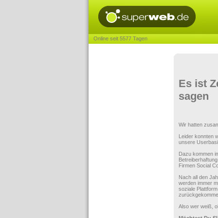
Online seit 5577 Tagen
Es ist 
sagen
Wir hatten zusam
Leider konnten w
unsere Userbasis
Dazu kommen imm
Betreiberhaftung
Firmen Social Com
Nach all den Ja
werden immer me
soziale Plattform
zurückgekomme
Also wer weiß, 