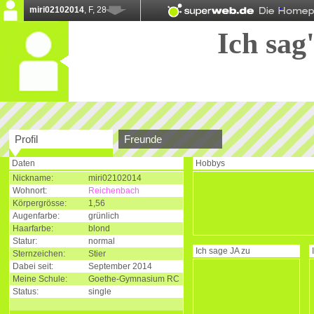
miri02102014
, F, 28
Ich sag'
Profil
Freunde
Daten
Hobbys
Nickname:
miri02102014
Wohnort:
Reichenbach
Körpergrösse:
1,56
Augenfarbe:
grünlich
Haarfarbe:
blond
Statur:
normal
Ich sage
JA
zu
Sternzeichen:
Stier
Dabei seit:
September 2014
Meine Schule:
Goethe-Gymnasium RC
Status:
single