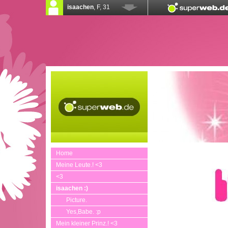
Home
Meine Leute.! <3
<3
isaachen :)
Picture.
Yes,Babe. :p
Mein kleiner Prinz.! <3