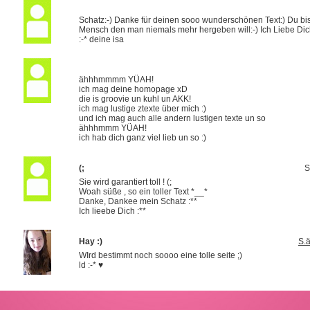
Schatz:-) Danke für deinen sooo wunderschönen Text:) Du bis
Mensch den man niemals mehr hergeben will:-) Ich Liebe Di
:-* deine isa
ähhhmmmm YÜAH!
ich mag deine homopage xD
die is groovie un kuhl un AKK!
ich mag lustige ztexte über mich :)
und ich mag auch alle andern lustigen texte un so
ähhhmmm YÜAH!
ich hab dich ganz viel lieb un so :)
(;
S
Sie wird garantiert toll ! (;
Woah süße , so ein toller Text *__*
Danke, Dankee mein Schatz :**
Ich lieebe Dich :**
Hay :)
S.ä
WIrd bestimmt noch soooo eine tolle seite ;)
ld :-* ♥