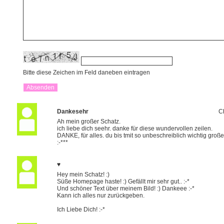
Bitte diese Zeichen im Feld daneben eintragen
Dankesehr
C
Ah mein großer Schatz.
ich liebe dich seehr. danke für diese wundervollen zeilen.
DANKE, für alles. du bis tmit so unbeschreiblich wichtig große 
:-***
♥
Hey mein Schatz! :)
Süße Homepage haste! :) Gefällt mir sehr gut.. :-*
Und schöner Text über meinem Bild! :) Dankeee :-*
Kann ich alles nur zurückgeben.
Ich Liebe Dich! :-*