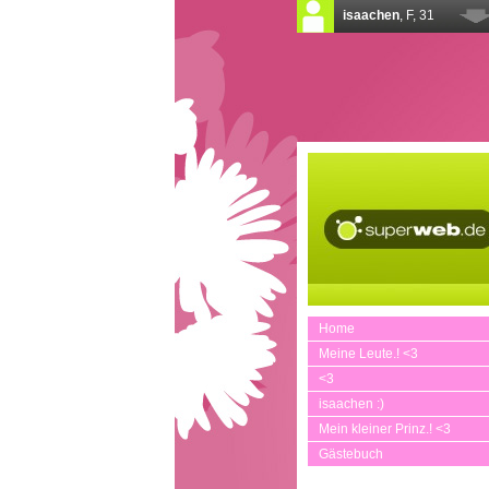
Home
Meine Leute.! <3
<3
isaachen :)
Mein kleiner Prinz.! <3
Gästebuch