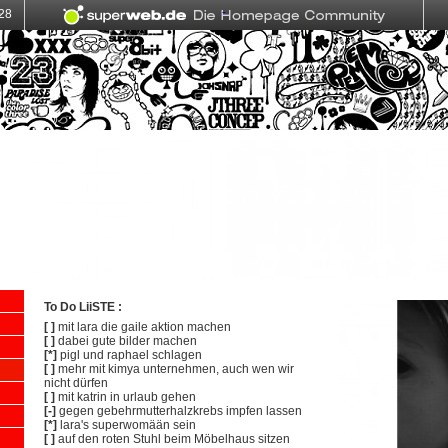
To Do LiiSTE :
[ ]
mit lara die gaile aktion machen
[ ]
dabei gute bilder machen
[*]
pigl und raphael schlagen
[ ]
mehr mit kimya unternehmen, auch wen wir
nicht dürfen
[ ]
mit katrin in urlaub gehen
[-]
gegen gebehrmutterhalzkrebs impfen lassen
[*]
lara's superwomään sein
[ ]
auf den roten Stuhl beim Möbelhaus sitzen