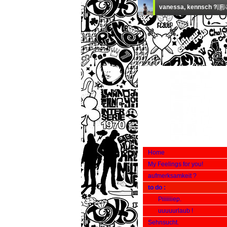
Home
My Feelings for you!
aufmerksamkeit ?
to do :
Piiiiiiiep.
uuuuurlaub !
Sehnsucht.