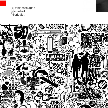
...
[x]
fehlgeschlagen
[-]
in arbeit
[*]
erledigt