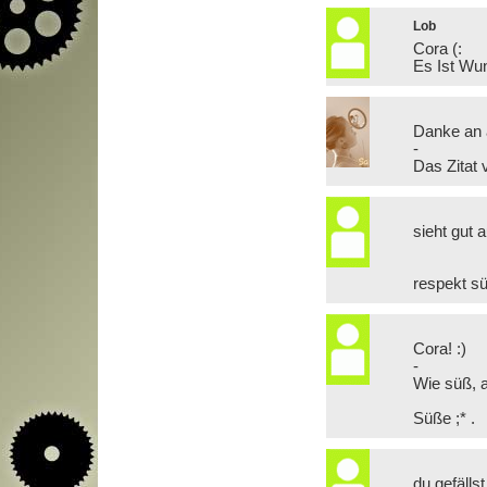
Lob
Cora (:
Es Ist Wun
Danke an a
-
Das Zitat 
sieht gut a
respekt s
Cora! :)
-
Wie süß, a
Süße ;* .
du gefällst