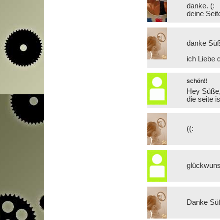
danke. (:
deine Seite
danke Süße
ich Liebe 
schön!!
Hey Süße
die seite 
((:
glückwun
Danke Süß