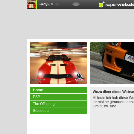
Home
Wozu dient diese Webse
PSP
Hi leute ich hab diese W
ihr mal ne genauere ah
The Offspring
Orbit usw. sind.
Gästebuch