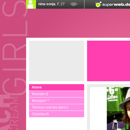
Home
freunde<3
Musique*-*
Tschüss und bis dann;)
Gästebuch