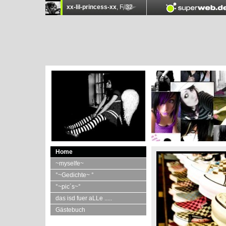
Home
~myselfe~
°~Gedichte~ °
°~pic´s~°
das isd fuer aLLe .....
Gästebuch