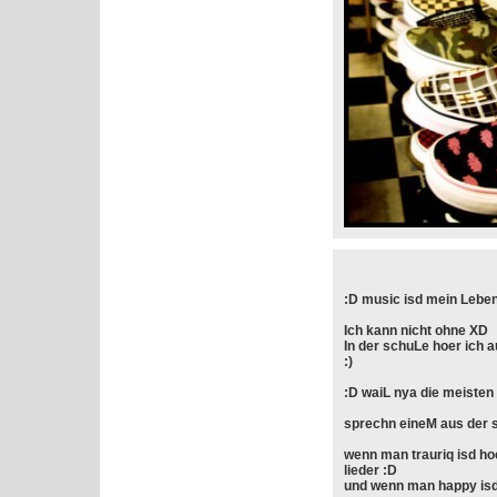
:D music isd mein Leben
Ich kann nicht ohne XD
In der schuLe hoer ich 
:)
:D waiL nya die meisten l
sprechn eineM aus der s
wenn man trauriq isd ho
lieder :D
und wenn man happy isd