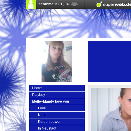
Home
Playboy
Melle+Mandy love you
Love
Natali
Kurden power
In Neustadt