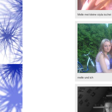
Melle mei kleine styla tschei
melle und ich