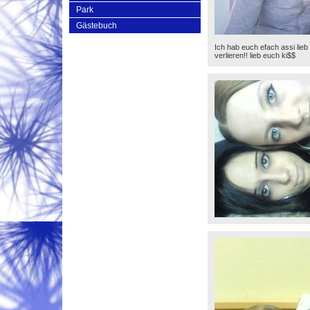
Park
Gästebuch
Ich hab euch efach assi lieb
verlieren!! lieb euch ki$$