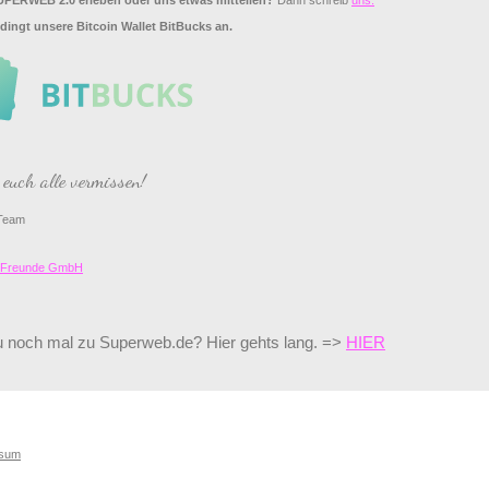
PERWEB 2.0 erleben oder uns etwas mitteilen?
Dann schreib
uns.
dingt unsere Bitcoin Wallet BitBucks an.
euch alle vermissen!
Team
d Freunde GmbH
 noch mal zu Superweb.de? Hier gehts lang. =>
HIER
ssum