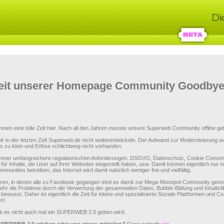
Zeit unserer Homepage Community Goodbye
men eine tolle Zeit hier. Nach all den Jahren musste unsere Superweb Community offline ge
ir in der letzten Zeit Superweb.de nicht weiterentwickeln. Der Aufwand zur Modernisierung w
 zu klein und Erlöse schlichtweg nicht vorhanden.
er umfangreichere regulatorischen Anforderungen. DSGVO, Datenschutz, Cookie Consent
 für Inhalte, die User auf ihrer Websites eingestellt haben, usw. Damit können eigentlich nur 
munities betreiben, das Internet wird damit natürlich weniger frei und vielfältig.
hren, in denen alle zu Facebook gegangen sind es damit zur Mega-Monopol-Community gem
hr die Probleme durch die Verwertung der gesammelten Daten, Bubble-Bildung und Inhaltsfil
 bewusst. Daher ist eigentlich die Zeit für kleine und spezialisierte Soziale Plattformen und 
n!
ob es nicht auch mal ein SUPERWEB 2.0 geben wird.