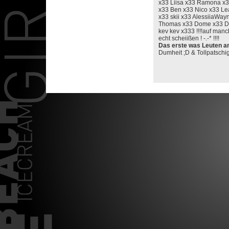
x33 Liisa x33 Ramona x3
x33 Ben x33 Nico x33 Le
x33 skii x33 AlessiiaWay
Thomas x33 Dome x33 D
kev kev x333 !!!!auf man
echt scheiißen ! -.-* !!!!
Das erste was Leuten an 
Dumheit ;D & Tollpatschig