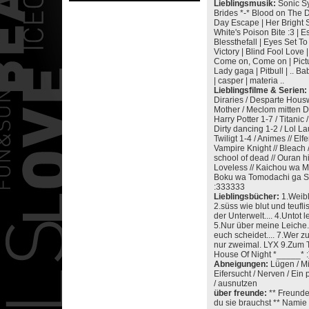
Lieblingsmusik:
Sonic Sy
Brides *-* Blood on The 
Day Escape | Her Bright 
White's Poison Bite :3 | 
Blessthefall | Eyes Set To 
Victory | Blind Fool Love
Come on, Come on | Pictu
Lady gaga | Pitbull | .. B
| casper | materia ..
Lieblingsfilme & Serien:
Diraries / Desparte Hous
Mother / Meclom mitten Dr
Harry Potter 1-7 / Titanic 
Dirty dancing 1-2 / Lol L
Twiligt 1-4 / Animes // Elfe
Vampire Knight // Bleach //
school of dead // Ouran h
Loveless // Kaichou wa M
Boku wa Tomodachi ga Su
:333333
Lieblingsbücher:
1.Weibli
2.süss wie blut und teufl
der Unterwelt.... 4.Untot l
5.Nur über meine Leiche.
euch scheidet.... 7.Wer zu
nur zweimal. LYX 9.Zum T
House Of Night *_____* :
Abneigungen:
Lügen / Mi
Eifersucht / Nerven / Ein
/ ausnutzen
über freunde:
** Freunde
du sie brauchst ** Namie