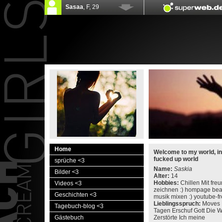
Home
Welcome to my world, i
fucked up world
sprüche <3
Name:
Saskia
Bilder <3
Alter:
14
Hobbies:
Chillen Mit freu
Videos <3
zeichnen :) hompage bear
Geschichten <3
musik mixen :) youtube-fr
Lieblingsspruch:
Moves L
Tagebuch-blog <3
Tagen Erschuf Gott Die W
Gästebuch
Zerstörte Ich meine