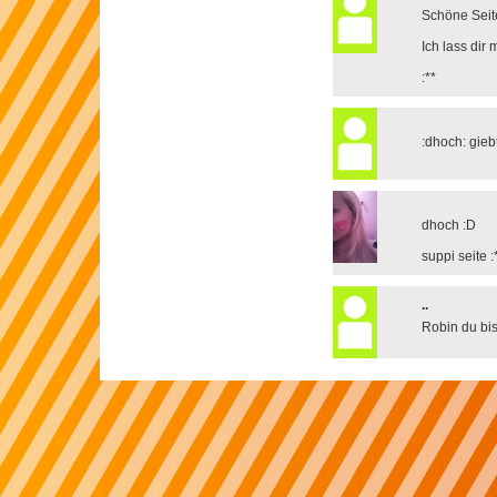
Schöne Seit
Ich lass dir
:**
:dhoch: giebt
dhoch :D
suppi seite :
..
Robin du bist