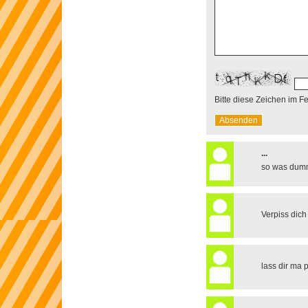
Bitte diese Zeichen im F
...
so was dum
Verpiss dich
lass dir ma 