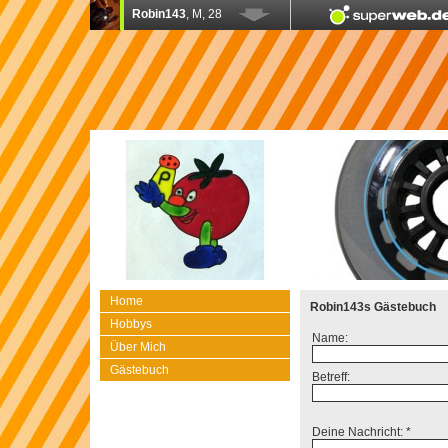
Home
Robin143s Gästebuch
Hobbys
Name:
Über Mich
Gästebuch
Betreff:
Deine Nachricht: *