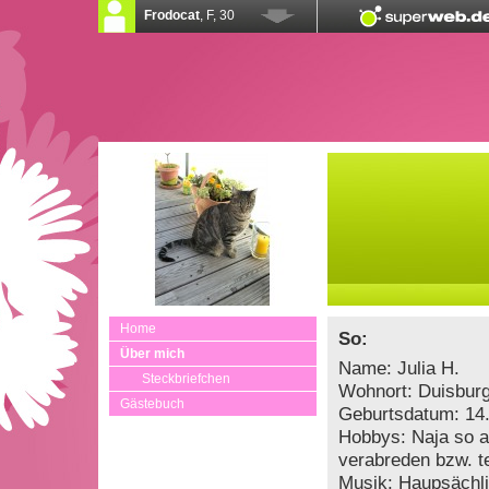
Home
So:
Über mich
Name: Julia H.
Steckbriefchen
Wohnort: Duisbur
Gästebuch
Geburtsdatum: 14
Hobbys: Naja so a
verabreden bzw. t
Musik: Haupsächlic