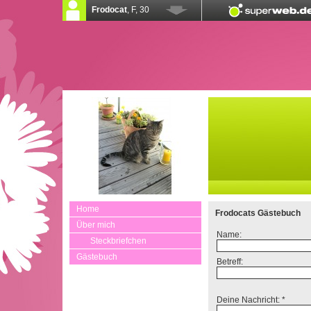
Home
Frodocats Gästebuch
Über mich
Name:
Steckbriefchen
Gästebuch
Betreff:
Deine Nachricht: *