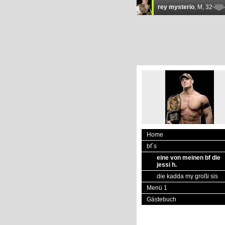
Home
bf´s
eine von meinen bf die
jessi h.
die kadda my großi sis
Menü 1
Gästebuch