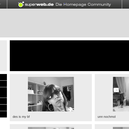
des is my bf
unn nochmol