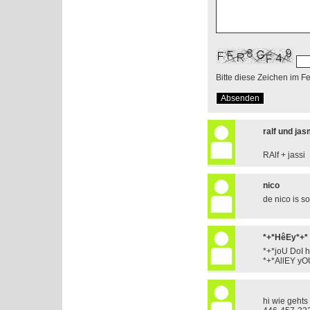
Bitte diese Zeichen im F
ralf und ja
RAlf + jassi
nico
de nico is s
*+*HêEy*+*
*+*joU DoI 
*+*AllEY yO
hi wie gehts