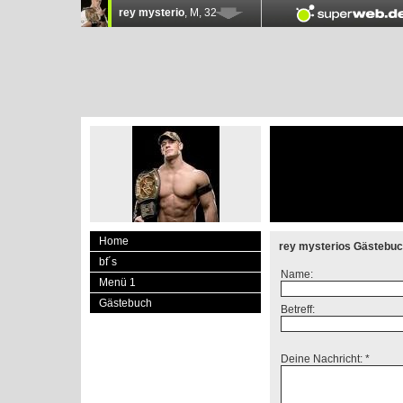
Home
rey mysterios Gästebu
bf´s
Name:
Menü 1
Gästebuch
Betreff:
Deine Nachricht: *