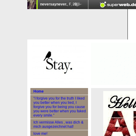
Home
“I forgive you for the truth I liked
you better when you lied, I
forgive you for being you cause
you were better when you faked
every smile.”
Ich vermisse Alles , was dich &
mich ausgezeichnet hat!
love me!