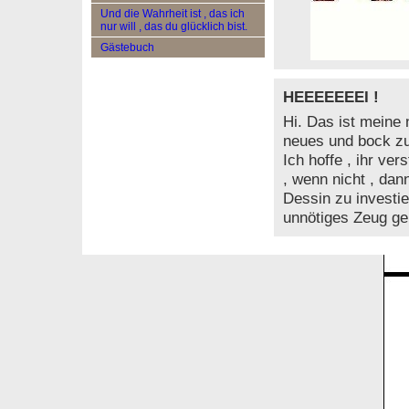
Und die Wahrheit ist , das ich
nur will , das du glücklich bist.
Gästebuch
HEEEEEEEI !
Hi. Das ist meine 
neues und bock zu
Ich hoffe , ihr ve
, wenn nicht , dann
Dessin zu investie
unnötiges Zeug gel