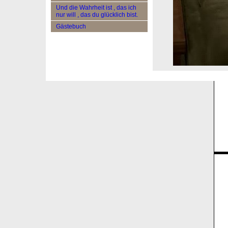
Und die Wahrheit ist , das ich
nur will , das du glücklich bist.
Gästebuch