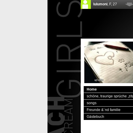
Home
schöne, traurige sprüche ,zit
songs
Freunde &´nd familie
Gästebuch