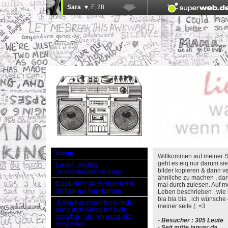
Home
Willkommen auf meiner Se
geht es eiq nur darum si
Leben , wichtig
bilder kopieren & dann 
,unbeschreibliche dinge !
ähnliche zu machen , daru
Das Leben Muss manchmal
mal durch zulesen. Auf m
einfach nur funktioniern
Leben beschrieben , wie i
bla bla bla , ich wünsche
Jeden taq eine minute mehr
meiner seite (: <3
ohne dich würde ich nicht
schaffen , abe ich muss dich
- Besucher : 305 Leute
vergessen
- Seit mitte januar da