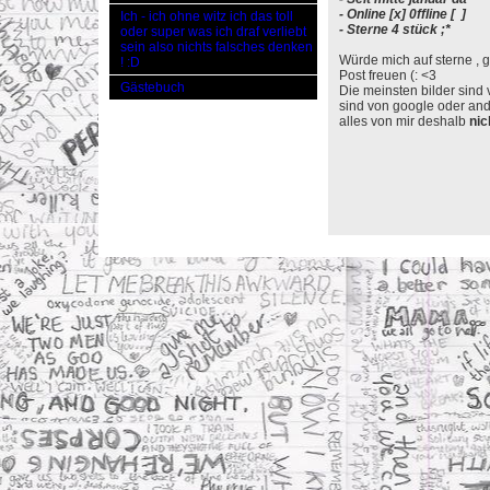
- Online [x] 0ffline [ ]
Ich - ich ohne witz ich das toll
- Sterne 4 stück ;*
oder super was ich draf verliebt
sein also nichts falsches denken
Würde mich auf sterne , 
! :D
Post freuen (: <3
Gästebuch
Die meinsten bilder sind
sind von google oder ande
alles von mir deshalb
nic